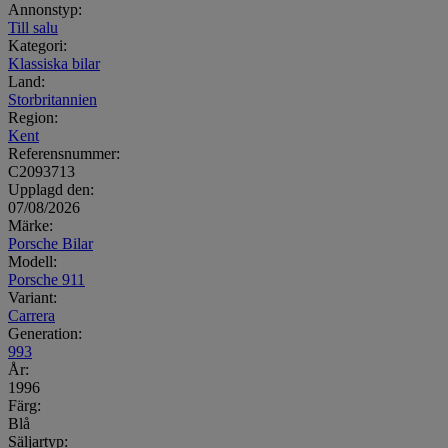
Annonstyp:
Till salu
Kategori:
Klassiska bilar
Land:
Storbritannien
Region:
Kent
Referensnummer:
C2093713
Upplagd den:
07/08/2026
Märke:
Porsche Bilar
Modell:
Porsche 911
Variant:
Carrera
Generation:
993
År:
1996
Färg:
Blå
Säljartyp: