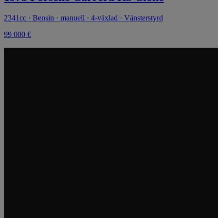
2341cc · Bensin · manuell · 4-växlad · Vänsterstyrd
99 000 €