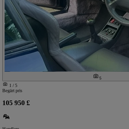
5
1 / 5
Begärt pris
105 950 £
Handlare