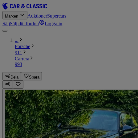
Auktioner
Supercars
Märken
Sälj
Sälj ditt fordon
Logga in
...
Porsche
911
Carrera
993
Dela
Spara