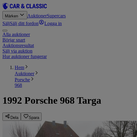
Auktioner
Supercars
Märken
Sälj
Sälj ditt fordon
Logga in
Alla auktioner
Börjar snart
Auktionsresultat
Sälj via auktion
Hur auktioner fungerar
Hem
Auktioner
Porsche
968
1992 Porsche 968 Targa
Dela
Spara