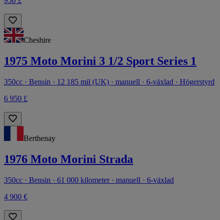
950 £
Cheshire
1975 Moto Morini 3 1/2 Sport Series 1
350cc · Bensin · 12 185 mil (UK) · manuell · 6-växlad · Högerstyrd
6 950 £
Berthenay
1976 Moto Morini Strada
350cc · Bensin · 61 000 kilometer · manuell · 6-växlad
4 900 €