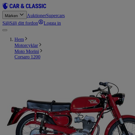
Auktioner
Supercars
Märken
Sälj
Sälj ditt fordon
Logga in
Hem
Motorcyklar
Moto Morini
Corsaro 1200