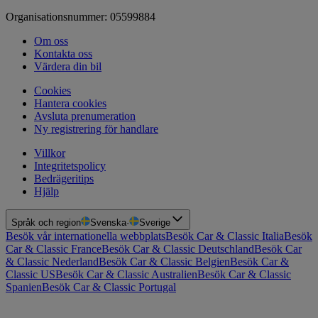
Organisationsnummer: 05599884
Om oss
Kontakta oss
Värdera din bil
Cookies
Hantera cookies
Avsluta prenumeration
Ny registrering för handlare
Villkor
Integritetspolicy
Bedrägeritips
Hjälp
Språk och region
Svenska
·
Sverige
Besök vår internationella webbplats
Besök Car & Classic Italia
Besök
Car & Classic France
Besök Car & Classic Deutschland
Besök Car
& Classic Nederland
Besök Car & Classic Belgien
Besök Car &
Classic US
Besök Car & Classic Australien
Besök Car & Classic
Spanien
Besök Car & Classic Portugal