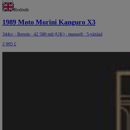
Redruth
1989 Moto Morini Kanguro X3
344cc · Bensin · 42 580 mil (UK) · manuell · 5-växlad
2 995 £