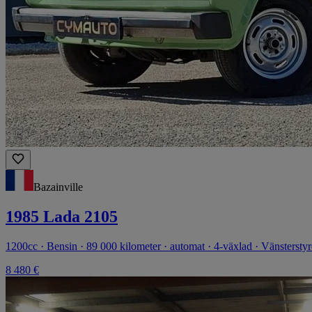
Bazainville
1985 Lada 2105
1200cc · Bensin · 89 000 kilometer · automat · 4-växlad · Vänstersty
8 480 €