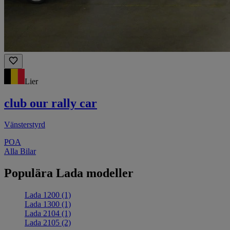
Lier
club our rally car
Vänsterstyrd
POA
Alla Bilar
Populära Lada modeller
Lada 1200
(1)
Lada 1300
(1)
Lada 2104
(1)
Lada 2105
(2)