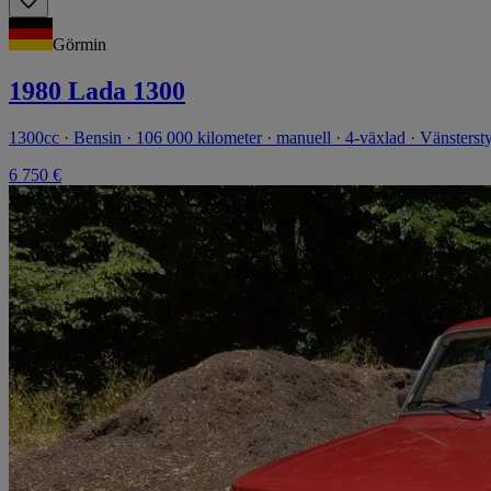
Görmin
1980 Lada 1300
1300cc · Bensin · 106 000 kilometer · manuell · 4-växlad · Vänsterst
6 750 €