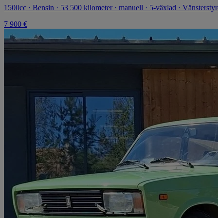
1500cc · Bensin · 53 500 kilometer · manuell · 5-växlad · Vänstersty
7 900 €