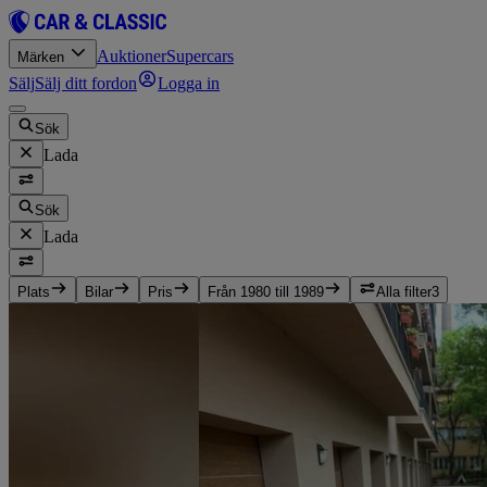
Auktioner
Supercars
Märken
Sälj
Sälj ditt fordon
Logga in
Sök
Lada
Sök
Lada
Plats
Bilar
Pris
Från 1980 till 1989
Alla filter
3