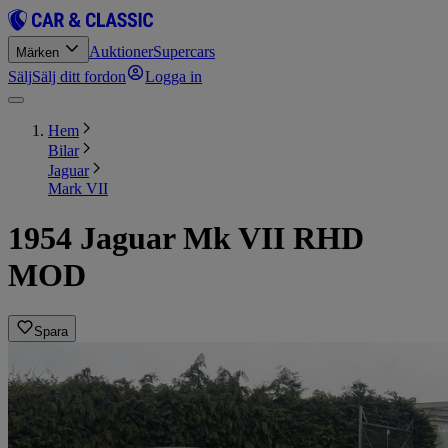
Auktioner
Supercars
Märken
Sälj
Sälj ditt fordon
Logga in
Hem
Bilar
Jaguar
Mark VII
1954 Jaguar Mk VII RHD
MOD
Spara