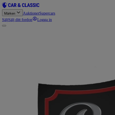
Auktioner
Supercars
Märken
Sälj
Sälj ditt fordon
Logga in