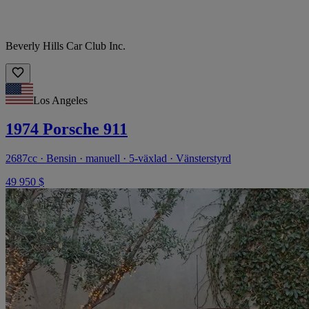
Beverly Hills Car Club Inc.
Los Angeles
1974 Porsche 911
2687cc · Bensin · manuell · 5-växlad · Vänsterstyrd
49 950 $