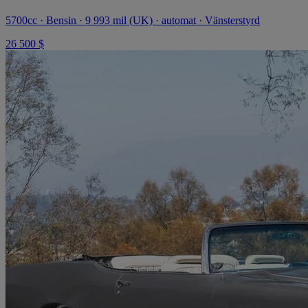
5700cc · Bensin · 9 993 mil (UK) · automat · Vänsterstyrd
26 500 $