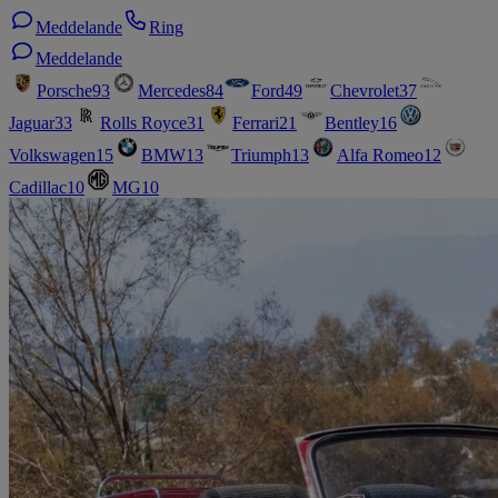
Meddelande
Ring
Meddelande
Porsche
93
Mercedes
84
Ford
49
Chevrolet
37
Jaguar
33
Rolls Royce
31
Ferrari
21
Bentley
16
Volkswagen
15
BMW
13
Triumph
13
Alfa Romeo
12
Cadillac
10
MG
10