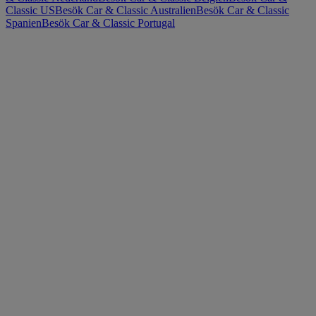
Classic US
Besök Car & Classic Australien
Besök Car & Classic
Spanien
Besök Car & Classic Portugal