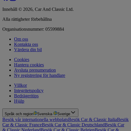
Innehåll © 2026, Car And Classic Ltd.
Alla rättigheter förbehållna
Organisationsnummer: 05599884
Om oss
Kontakta oss
Värdera din bil
Cookies
Hantera cookies
Avsluta prenumeration
Ny registrering för handlare
Villkor
Integritetspolicy
Bedrägeritips
Hjälp
Språk och region
Svenska
·
Sverige
Besök vår internationella webbplats
Besök Car & Classic Italia
Besök
Car & Classic France
Besök Car & Classic Deutschland
Besök Car
& Classic Nederland
Besök Car & Classic Belgien
Besök Car &