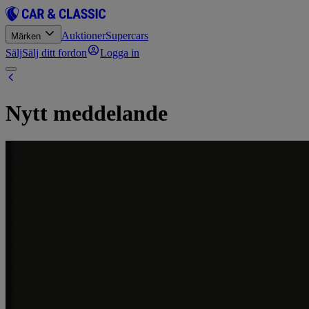
Auktioner
Supercars
Märken
Sälj
Sälj ditt fordon
Logga in
Nytt meddelande