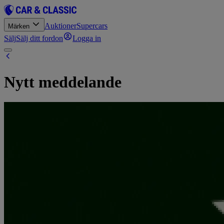
Auktioner
Supercars
Märken
Sälj
Sälj ditt fordon
Logga in
Nytt meddelande