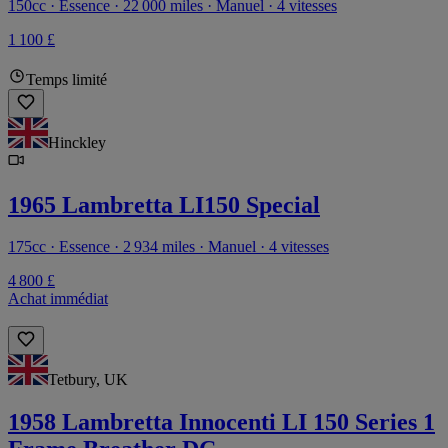
150cc · Essence · 22 000 miles · Manuel · 4 vitesses
1 100 £
Temps limité
Hinckley
1965 Lambretta LI150 Special
175cc · Essence · 2 934 miles · Manuel · 4 vitesses
4 800 £
Achat immédiat
Tetbury, UK
1958 Lambretta Innocenti LI 150 Series 1