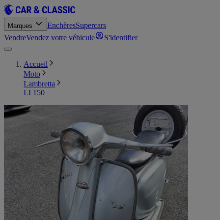
Enchères
Supercars
Marques
Vendre
Vendez votre véhicule
S'identifier
Accueil
Moto
Lambretta
LI 150