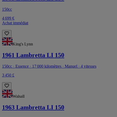
150cc
4 699 €
Achat immédiat
King's Lynn
1961 Lambretta LI 150
150cc · Essence · 17 000 kilomètres · Manuel · 4 vitesses
3 450 £
Walsall
1963 Lambretta LI 150