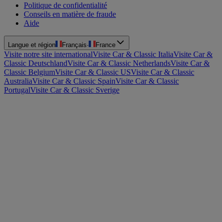
Politique de confidentialité
Conseils en matière de fraude
Aide
Langue et région
Français
·
France
Visite notre site international
Visite Car & Classic Italia
Visite Car &
Classic Deutschland
Visite Car & Classic Netherlands
Visite Car &
Classic Belgium
Visite Car & Classic US
Visite Car & Classic
Australia
Visite Car & Classic Spain
Visite Car & Classic
Portugal
Visite Car & Classic Sverige