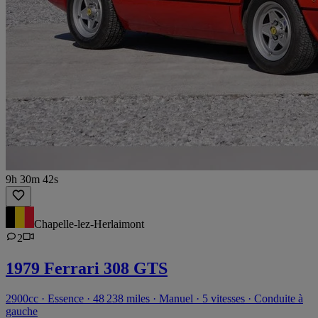
9h 30m 42s
Chapelle-lez-Herlaimont
2
1979 Ferrari 308 GTS
2900cc · Essence · 48 238 miles · Manuel · 5 vitesses · Conduite à
gauche