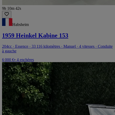
9h 10m 42s
Habsheim
1959 Heinkel Kabine 153
204cc · Essence · 33 116 kilomètres · Manuel · 4 vitesses · Conduite
à gauche
6 000 €
• 4 enchères