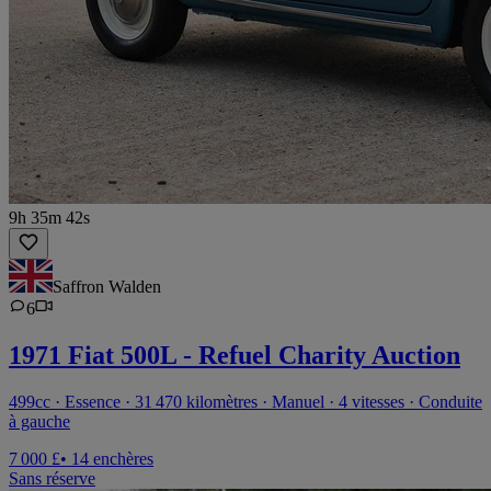
9h 35m 42s
Saffron Walden
6
1971 Fiat 500L - Refuel Charity Auction
499cc · Essence · 31 470 kilomètres · Manuel · 4 vitesses · Conduite
à gauche
7 000 £
• 14 enchères
Sans réserve