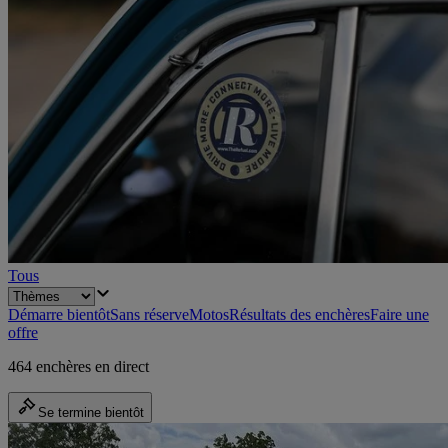
Tous
Démarre bientôt
Sans réserve
Motos
Résultats des enchères
Faire une
offre
464 enchères en direct
Se termine bientôt