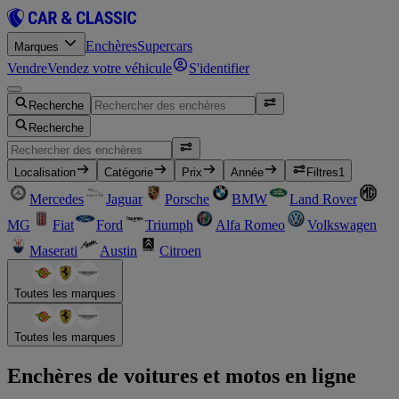
Enchères
Supercars
Marques
Vendre
Vendez votre véhicule
S'identifier
Recherche
Recherche
Localisation
Catégorie
Prix
Année
Filtres
1
Mercedes
Jaguar
Porsche
BMW
Land Rover
MG
Fiat
Ford
Triumph
Alfa Romeo
Volkswagen
Maserati
Austin
Citroen
Toutes les marques
Toutes les marques
Enchères de voitures et motos en ligne