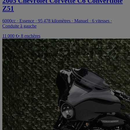
2005 Chevrolet Corvette C6 Convertible
Z51
6000cc · Essence · 95 478 kilomètres · Manuel · 6 vitesses ·
Conduite à gauche
11 000 €
• 8 enchères