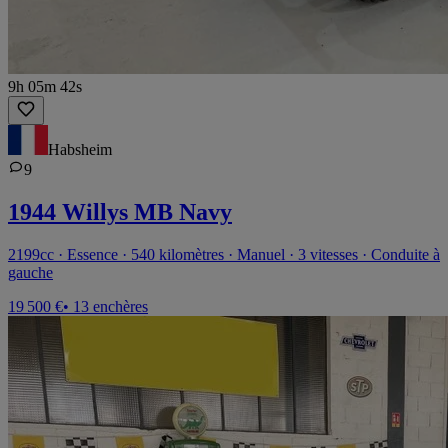
9h 05m 42s
Habsheim
9
1944 Willys MB Navy
2199cc · Essence · 540 kilomètres · Manuel · 3 vitesses · Conduite à
gauche
19 500 €
• 13 enchères