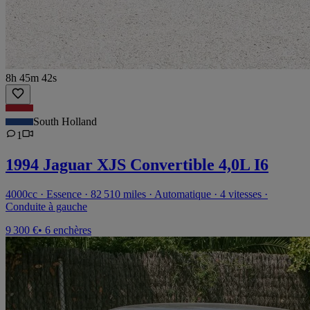
8h 45m 42s
South Holland
1
1994 Jaguar XJS Convertible 4,0L I6
4000cc · Essence · 82 510 miles · Automatique · 4 vitesses ·
Conduite à gauche
9 300 €
• 6 enchères