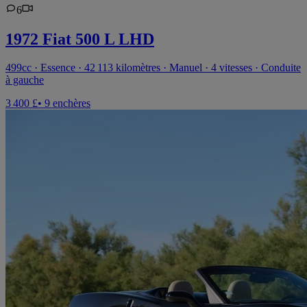
6
1972 Fiat 500 L LHD
499cc · Essence · 42 113 kilomètres · Manuel · 4 vitesses · Conduite
à gauche
3 400 £
• 9 enchères