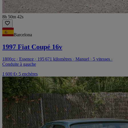
8h 50m 42s
Barcelona
1997 Fiat Coupé 16v
1800cc · Essence · 195 671 kilomètres · Manuel · 5 vitesses ·
Conduite à gauche
1 600 €
• 5 enchères