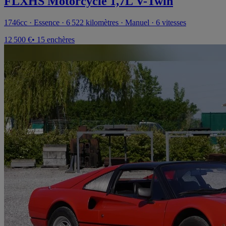
FLXHS Motorcycle 1,7L V-Twin
1746cc · Essence · 6 522 kilomètres · Manuel · 6 vitesses
12 500 €
• 15 enchères