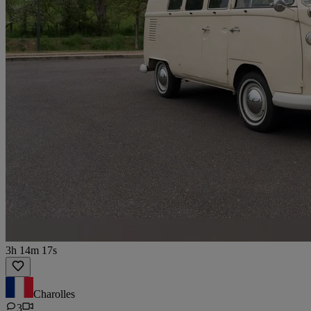
3h 14m 17s
Charolles
3