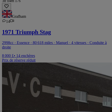
3h 04m 17s
Grafham
14
1971 Triumph Stag
2998cc · Essence · 80 618 miles · Manuel · 4 vitesses · Conduite à
droite
8 000 £
• 14 enchères
Prix de réserve réduit