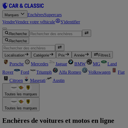
Enchères
Supercars
Marques
Vendre
Vendez votre véhicule
S'identifier
Recherche
Recherche
Localisation
Catégorie
Prix
Année
Filtres
1
Porsche
Mercedes
Jaguar
BMW
MG
Land
Rover
Ford
Triumph
Alfa Romeo
Volkswagen
Fiat
Citroen
Maserati
Austin
Toutes les marques
Toutes les marques
Enchères de voitures et motos en ligne