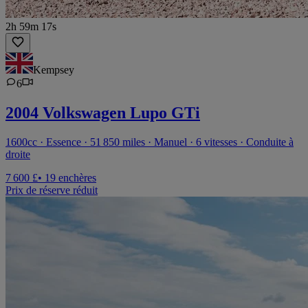
2h 59m 17s
Kempsey
6
2004 Volkswagen Lupo GTi
1600cc · Essence · 51 850 miles · Manuel · 6 vitesses · Conduite à
droite
7 600 £
• 19 enchères
Prix de réserve réduit