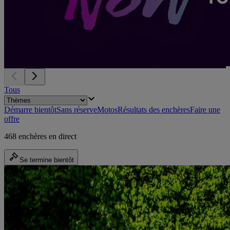
Tous
Démarre bientôt
Sans réserve
Motos
Résultats des enchères
Faire une
offre
468 enchères en direct
Se termine bientôt