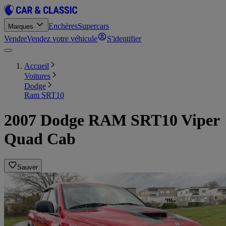
Enchères
Supercars
Marques
Vendre
Vendez votre véhicule
S'identifier
Accueil
Voitures
Dodge
Ram SRT10
2007 Dodge RAM SRT10 Viper
Quad Cab
Sauver