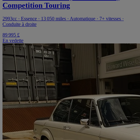
Competition Touring
2993cc · Essence · 13 050 miles · Automatique · 7+ vitesses ·
Conduite à droite
89 995 £
En vedette