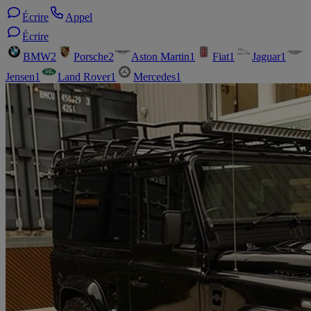
Écrire
Appel
Écrire
BMW
2
Porsche
2
Aston Martin
1
Fiat
1
Jaguar
1
Jensen
1
Land Rover
1
Mercedes
1