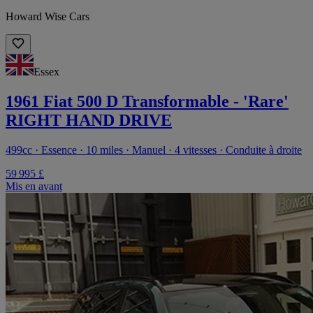
Howard Wise Cars
Essex
1961 Fiat 500 D Transformable - 'Rare'
RIGHT HAND DRIVE
499cc · Essence · 10 miles · Manuel · 4 vitesses · Conduite à droite
59 995 £
Mis en avant