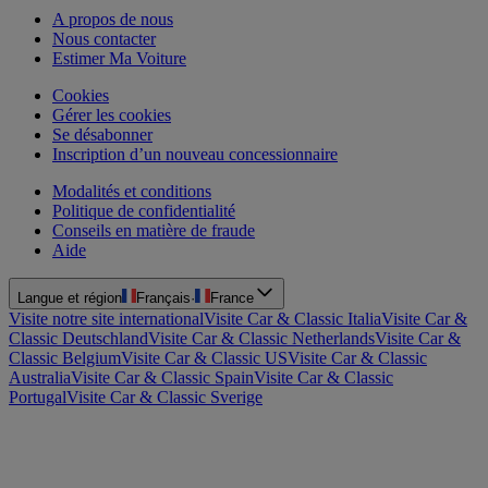
A propos de nous
Nous contacter
Estimer Ma Voiture
Cookies
Gérer les cookies
Se désabonner
Inscription d’un nouveau concessionnaire
Modalités et conditions
Politique de confidentialité
Conseils en matière de fraude
Aide
Langue et région
Français
·
France
Visite notre site international
Visite Car & Classic Italia
Visite Car &
Classic Deutschland
Visite Car & Classic Netherlands
Visite Car &
Classic Belgium
Visite Car & Classic US
Visite Car & Classic
Australia
Visite Car & Classic Spain
Visite Car & Classic
Portugal
Visite Car & Classic Sverige