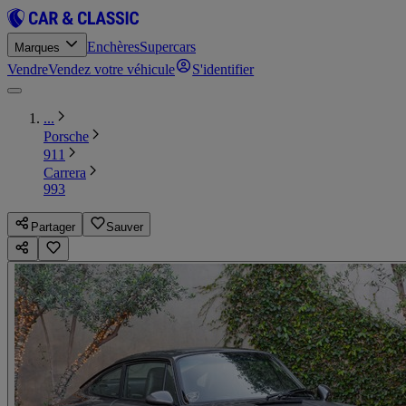
Enchères
Supercars
Marques
Vendre
Vendez votre véhicule
S'identifier
...
Porsche
911
Carrera
993
Partager
Sauver