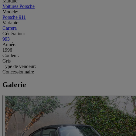
Marque:
Voitures Porsche
Modèle:
Porsche 911
Variante:
Carrera
Génération:
993
Année:
1996
Couleur:
Gris
Type de vendeur:
Concessionnaire
Galerie