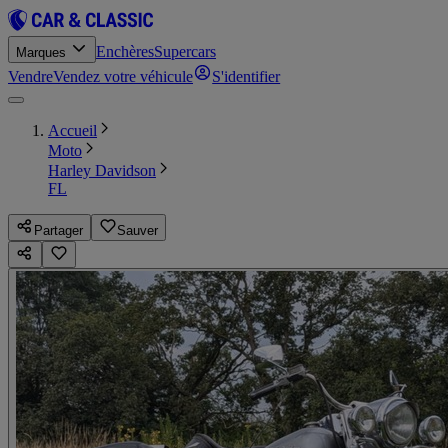
Enchères
Supercars
Marques
Vendre
Vendez votre véhicule
S'identifier
Accueil
Moto
Harley Davidson
FL
Partager
Sauver