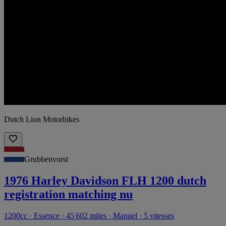
Dutch Lion Motorbikes
Grubbenvorst
1976 Harley Davidson FLH 1200 dutch
registration matching nu
1200cc · Essence · 45 602 miles · Manuel · 5 vitesses