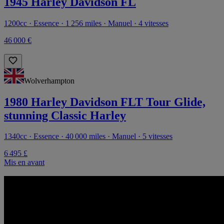
1945 Harley Davidson FL
1200cc · Essence · 1 256 miles · Manuel · 4 vitesses
46 000 €
Wolverhampton
1980 Harley Davidson FLT Tour Glide,
stunning Classic Harley
1340cc · Essence · 40 000 miles · Manuel · 5 vitesses
6 495 £
Mis en avant