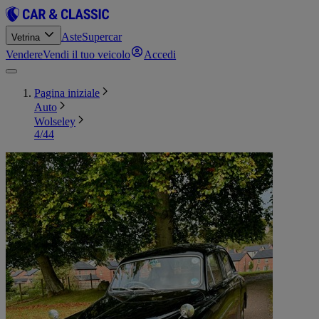
Aste
Supercar
Vetrina
Vendere
Vendi il tuo veicolo
Accedi
Pagina iniziale
Auto
Wolseley
4/44