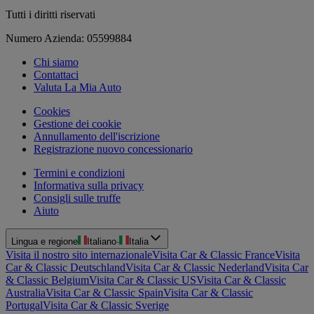
Tutti i diritti riservati
Numero Azienda: 05599884
Chi siamo
Contattaci
Valuta La Mia Auto
Cookies
Gestione dei cookie
Annullamento dell'iscrizione
Registrazione nuovo concessionario
Termini e condizioni
Informativa sulla privacy
Consigli sulle truffe
Aiuto
Lingua e regione
Italiano
·
Italia
Visita il nostro sito internazionale
Visita Car & Classic France
Visita
Car & Classic Deutschland
Visita Car & Classic Nederland
Visita Car
& Classic Belgium
Visita Car & Classic US
Visita Car & Classic
Australia
Visita Car & Classic Spain
Visita Car & Classic
Portugal
Visita Car & Classic Sverige