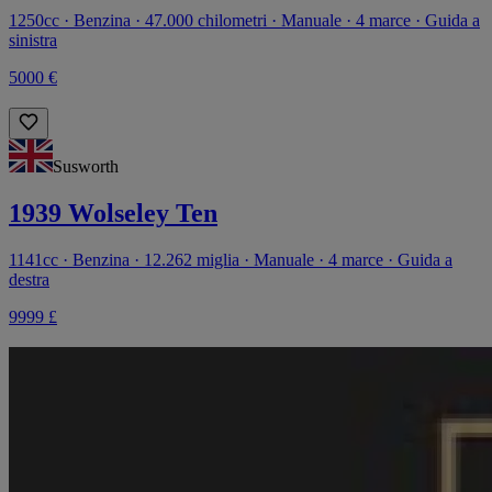
1250cc · Benzina · 47.000 chilometri · Manuale · 4 marce · Guida a
sinistra
5000 €
Susworth
1939 Wolseley Ten
1141cc · Benzina · 12.262 miglia · Manuale · 4 marce · Guida a
destra
9999 £