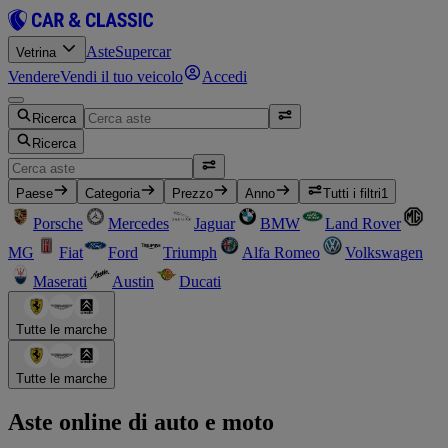
Aste
Supercar
Vetrina
Vendere
Vendi il tuo veicolo
Accedi
Ricerca
Ricerca
Paese
Categoria
Prezzo
Anno
Tutti i filtri
1
Porsche
Mercedes
Jaguar
BMW
Land Rover
MG
Fiat
Ford
Triumph
Alfa Romeo
Volkswagen
Maserati
Austin
Ducati
Tutte le marche
Tutte le marche
Aste online di auto e moto