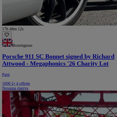
17h 48m 12s
Boxengasse
Porsche 911 SC Bonnet signed by Richard
Attwood - Megaphonics '26 Charity Lot
Parti
1000 £
• 4 offerte
Nessuna riserva