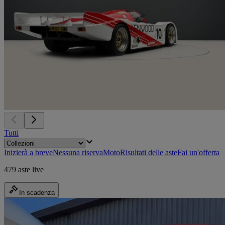
Tutti
Inizierà a breve
Nessuna riserva
Moto
Risultati delle aste
Fai un'offerta
479 aste live
In scadenza