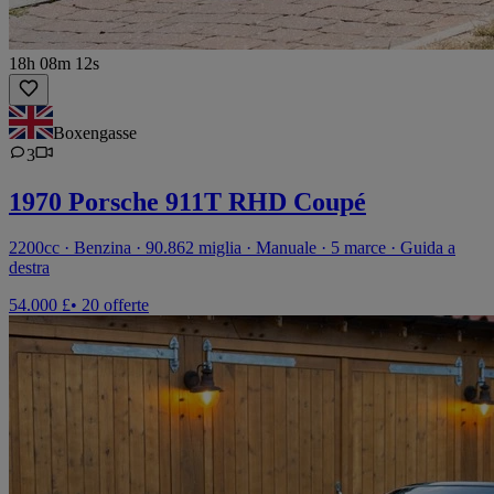
18h 08m 12s
Boxengasse
3
1970 Porsche 911T RHD Coupé
2200cc · Benzina · 90.862 miglia · Manuale · 5 marce · Guida a
destra
54.000 £
• 20 offerte