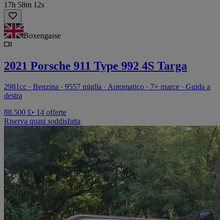
17h 58m 12s
Boxengasse
2021 Porsche 911 Type 992 4S Targa
2981cc · Benzina · 9557 miglia · Automatico · 7+ marce · Guida a
destra
88.500 £
• 14 offerte
Riserva quasi soddisfatta