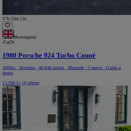
17h 53m 12s
Boxengasse
6
1980 Porsche 924 Turbo Coupé
2000cc · Benzina · 40.044 miglia · Manuale · 5 marce · Guida a
destra
13.500 £
• 16 offerte