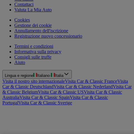
Contattaci
Valuta La Mia Auto
Cookies
Gestione dei cookie
Annullamento dell'iscrizione
Registrazione nuovo concessionario
Termini e condizioni
Informativa sulla privacy
Consigli sulle truffe
Aiuto
Lingua e regione
Italiano
·
Italia
Visita il nostro sito internazionale
Visita Car & Classic France
Visita
Car & Classic Deutschland
Visita Car & Classic Nederland
Visita Car
& Classic Belgium
Visita Car & Classic US
Visita Car & Classic
Australia
Visita Car & Classic Spain
Visita Car & Classic
Portugal
Visita Car & Classic Sverige