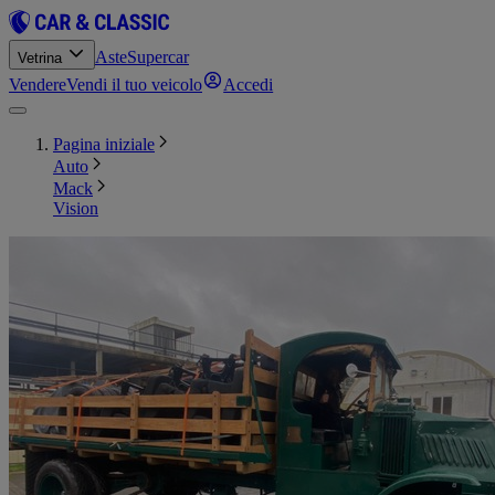
Aste
Supercar
Vetrina
Vendere
Vendi il tuo veicolo
Accedi
Pagina iniziale
Auto
Mack
Vision