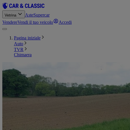
Aste
Supercar
Vetrina
Vendere
Vendi il tuo veicolo
Accedi
Pagina iniziale
Auto
TVR
Chimaera