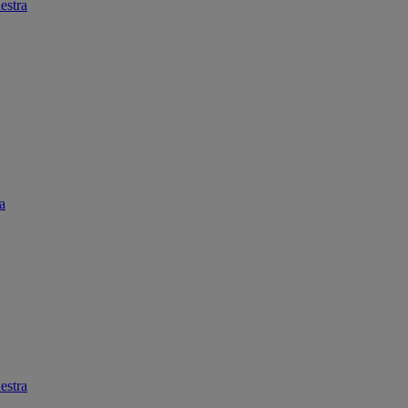
estra
a
estra