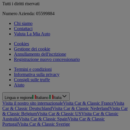
Tutti i diritti riservati
Numero Azienda: 05599884
Chi siamo
Contattaci
Valuta La Mia Auto
Cookies
Gestione dei cookie
Annullamento dell'iscrizione
Registrazione nuovo concessionario
Termini e condizioni
Informativa sulla privacy
Consigli sulle truffe
Aiuto
Lingua e regione
Italiano
·
Italia
Visita il nostro sito internazionale
Visita Car & Classic France
Visita
Car & Classic Deutschland
Visita Car & Classic Nederland
Visita Car
& Classic Belgium
Visita Car & Classic US
Visita Car & Classic
Australia
Visita Car & Classic Spain
Visita Car & Classic
Portugal
Visita Car & Classic Sverige