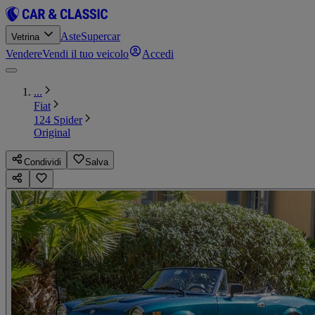
Aste
Supercar
Vetrina
Vendere
Vendi il tuo veicolo
Accedi
...
Fiat
124 Spider
Original
Condividi
Salva