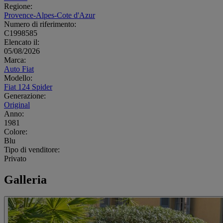
Regione:
Provence-Alpes-Cote d'Azur
Numero di riferimento:
C1998585
Elencato il:
05/08/2026
Marca:
Auto Fiat
Modello:
Fiat 124 Spider
Generazione:
Original
Anno:
1981
Colore:
Blu
Tipo di venditore:
Privato
Galleria