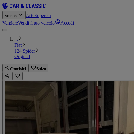
Aste
Supercar
Vetrina
Vendere
Vendi il tuo veicolo
Accedi
...
Fiat
124 Spider
Original
Condividi
Salva