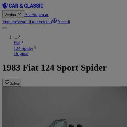
Aste
Supercar
Vetrina
Vendere
Vendi il tuo veicolo
Accedi
...
Fiat
124 Spider
Original
1983 Fiat 124 Sport Spider
Salva