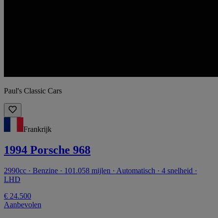
Paul's Classic Cars
Frankrijk
1994 Porsche 968
2990cc · Benzine · 101.058 mijlen · Automatisch · 4 snelheid ·
LHD
€ 24.500
Aanbevolen