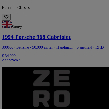
Karmann Classics
Surrey
1994 Porsche 968 Cabriolet
3000cc · Benzine · 50.000 mijlen · Handmatig · 6 snelheid · RHD
£ 34.990
Aanbevolen