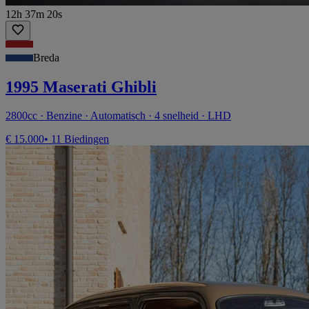
12h 37m 20s
Breda
1995 Maserati Ghibli
2800cc · Benzine · Automatisch · 4 snelheid · LHD
€ 15.000
• 11 Biedingen