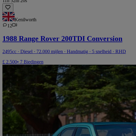
11h 52m 20s
Kenilworth
12
1988 Range Rover 200TDI Conversion
2495cc · Diesel · 72.000 mijlen · Handmatig · 5 snelheid · RHD
£ 2.500
• 7 Biedingen