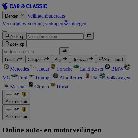
Veilingen
Supercars
Merken
Verkoop
Uw voertuig verkopen
Inloggen
Zoek op
Zoek op
Locatie
Categorie
Prijs
Bouwjaar
Alle filters
1
Mercedes
Jaguar
Porsche
Land Rover
BMW
MG
Ford
Triumph
Alfa Romeo
Fiat
Volkswagen
Maserati
Citroen
Ducati
Alle merken
Alle merken
Online auto- en motorveilingen