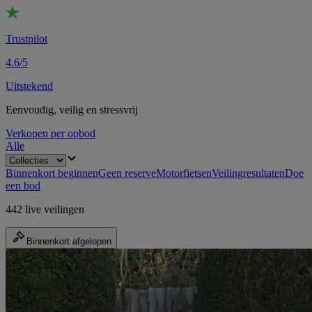
Trustpilot
4.6/5
Uitstekend
Eenvoudig, veilig en stressvrij
Verkopen per opbod
Alle
Binnenkort beginnen
Geen reserve
Motorfietsen
Veilingresultaten
Doe
een bod
442 live veilingen
Binnenkort afgelopen