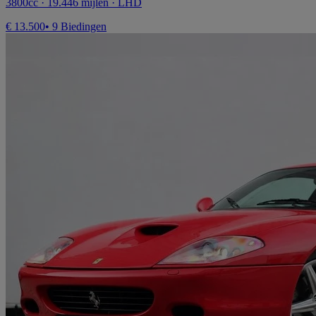
3800cc · 19.446 mijlen · LHD
€ 13.500
• 9 Biedingen