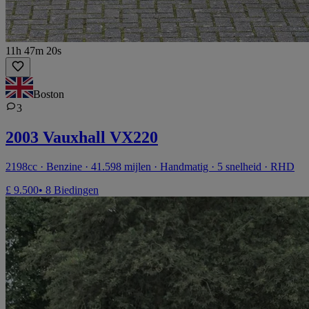
11h 47m 20s
Boston
3
2003 Vauxhall VX220
2198cc · Benzine · 41.598 mijlen · Handmatig · 5 snelheid · RHD
£ 9.500
• 8 Biedingen