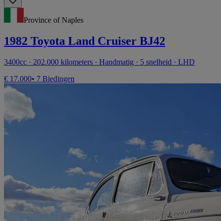
Province of Naples
1982 Toyota Land Cruiser BJ42
3400cc · 202.000 kilometers · Handmatig · 5 snelheid · LHD
€ 17.000
• 7 Biedingen