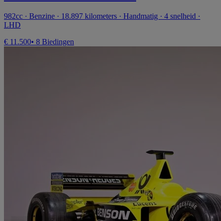
982cc · Benzine · 18.897 kilometers · Handmatig · 4 snelheid ·
LHD
€ 11.500
• 8 Biedingen