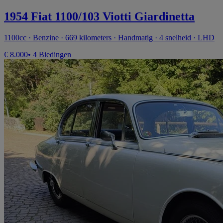
1954 Fiat 1100/103 Viotti Giardinetta
1100cc · Benzine · 669 kilometers · Handmatig · 4 snelheid · LHD
€ 8.000
• 4 Biedingen