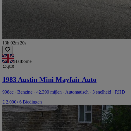
13h 02m 20s
Harborne
4
1983 Austin Mini Mayfair Auto
998cc · Benzine · 42.390 mijlen · Automatisch · 3 snelheid · RHD
£ 2.000
• 6 Biedingen