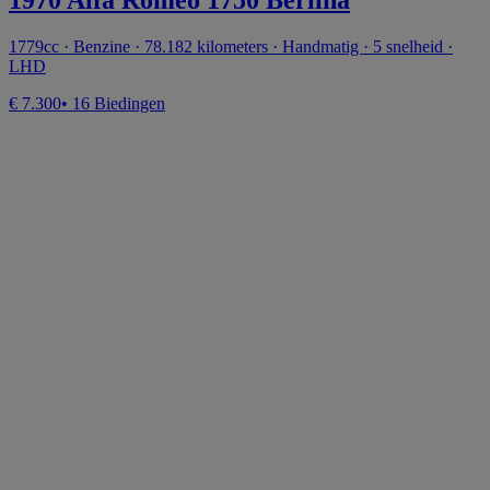
1970 Alfa Romeo 1750 Berlina
1779cc · Benzine · 78.182 kilometers · Handmatig · 5 snelheid ·
LHD
€ 7.300
• 16 Biedingen