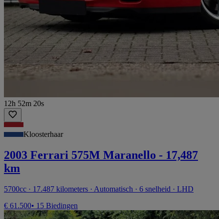
12h 52m 20s
Kloosterhaar
2003 Ferrari 575M Maranello - 17,487
km
5700cc · 17.487 kilometers · Automatisch · 6 snelheid · LHD
€ 61.500
• 15 Biedingen