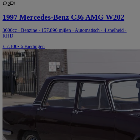
2
1997 Mercedes-Benz C36 AMG W202
3600cc · Benzine · 157.896 mijlen · Automatisch · 4 snelheid ·
RHD
£ 7.100
• 6 Biedingen