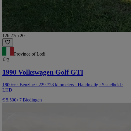
12h 27m 20s
Province of Lodi
2
1990 Volkswagen Golf GTI
1800cc · Benzine · 229.728 kilometers · Handmatig · 5 snelheid ·
LHD
€ 5.500
• 7 Biedingen