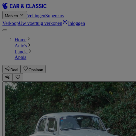
Veilingen
Supercars
Merken
Verkoop
Uw voertuig verkopen
Inloggen
Home
Auto's
Lancia
Appia
Deel
Opslaan