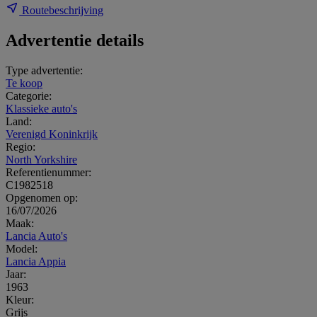
Routebeschrijving
Advertentie details
Type advertentie:
Te koop
Categorie:
Klassieke auto's
Land:
Verenigd Koninkrijk
Regio:
North Yorkshire
Referentienummer:
C1982518
Opgenomen op:
16/07/2026
Maak:
Lancia Auto's
Model:
Lancia Appia
Jaar:
1963
Kleur:
Grijs