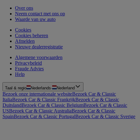
Over ons
Neem contact met ons op
Waarde van uw auto
Cookies
Cookies beheren
Afmelden
Nieuwe dealerregistratie
Algemene voorwaarden
Privacybeleid
Fraude Advies
Help
Taal & regio
Nederlands
·
Nederland
Bezoek onze internationale website
Bezoek Car & Classic
Italia
Bezoek Car & Classic Frankrijk
Bezoek Car & Classic
Duitsland
Bezoek Car & Classic Belgium
Bezoek Car & Classic
US
Bezoek Car & Classic Australia
Bezoek Car & Classic
Spain
Bezoek Car & Classic Portugal
Bezoek Car & Classic Sverige