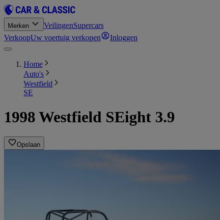
Veilingen
Supercars
Merken
Verkoop
Uw voertuig verkopen
Inloggen
Home
Auto's
Westfield
SE
1998 Westfield SEight 3.9
Opslaan