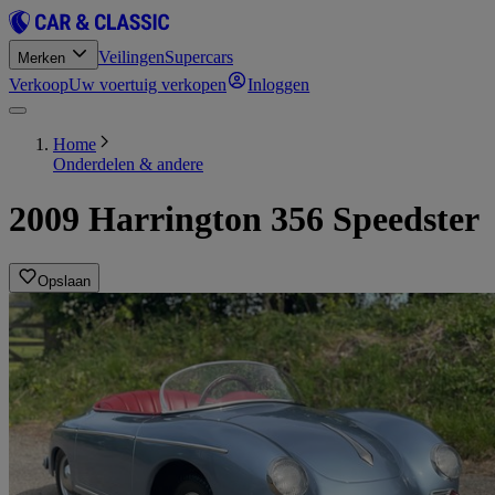
Veilingen
Supercars
Merken
Verkoop
Uw voertuig verkopen
Inloggen
Home
Onderdelen & andere
2009 Harrington 356 Speedster
Opslaan