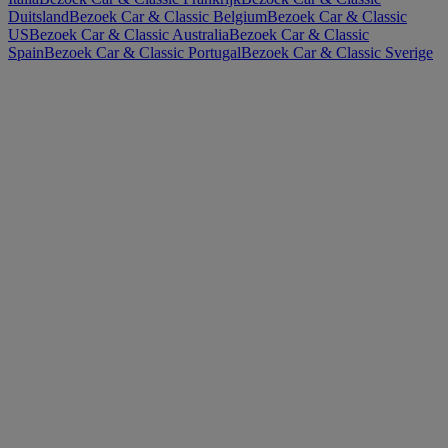
Duitsland
Bezoek Car & Classic Belgium
Bezoek Car & Classic
US
Bezoek Car & Classic Australia
Bezoek Car & Classic
Spain
Bezoek Car & Classic Portugal
Bezoek Car & Classic Sverige