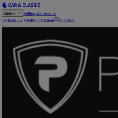
Veilingen
Supercars
Merken
Verkoop
Uw voertuig verkopen
Inloggen