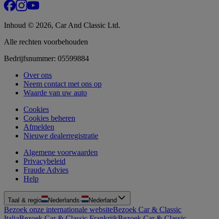
Inhoud © 2026, Car And Classic Ltd.
Alle rechten voorbehouden
Bedrijfsnummer: 05599884
Over ons
Neem contact met ons op
Waarde van uw auto
Cookies
Cookies beheren
Afmelden
Nieuwe dealerregistratie
Algemene voorwaarden
Privacybeleid
Fraude Advies
Help
Taal & regio
Nederlands
·
Nederland
Bezoek onze internationale website
Bezoek Car & Classic
Italia
Bezoek Car & Classic Frankrijk
Bezoek Car & Classic