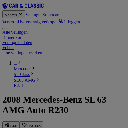
Veilingen
Supercars
Merken
Verkoop
Uw voertuig verkopen
Inloggen
Alle veilingen
Binnenkort
Veilingresultaten
Veilen
Hoe veilingen werken
...
Mercedes
SL Class
SL63 AMG
R231
2008 Mercedes-Benz SL 63
AMG Auto R230
Deel
Opslaan