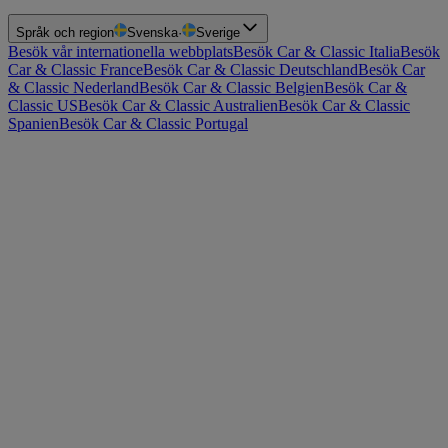
Språk och region
Svenska
·
Sverige
Besök vår internationella webbplats
Besök Car & Classic Italia
Besök
Car & Classic France
Besök Car & Classic Deutschland
Besök Car
& Classic Nederland
Besök Car & Classic Belgien
Besök Car &
Classic US
Besök Car & Classic Australien
Besök Car & Classic
Spanien
Besök Car & Classic Portugal