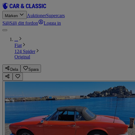
Auktioner
Supercars
Märken
Sälj
Sälj ditt fordon
Logga in
...
Fiat
124 Spider
Original
Dela
Spara