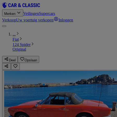
Veilingen
Supercars
Merken
Verkoop
Uw voertuig verkopen
Inloggen
...
Fiat
124 Spider
Original
Deel
Opslaan