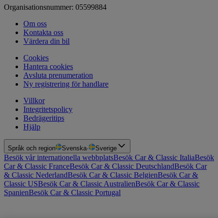
Organisationsnummer: 05599884
Om oss
Kontakta oss
Värdera din bil
Cookies
Hantera cookies
Avsluta prenumeration
Ny registrering för handlare
Villkor
Integritetspolicy
Bedrägeritips
Hjälp
Språk och region
Svenska
·
Sverige
Besök vår internationella webbplats
Besök Car & Classic Italia
Besök
Car & Classic France
Besök Car & Classic Deutschland
Besök Car
& Classic Nederland
Besök Car & Classic Belgien
Besök Car &
Classic US
Besök Car & Classic Australien
Besök Car & Classic
Spanien
Besök Car & Classic Portugal