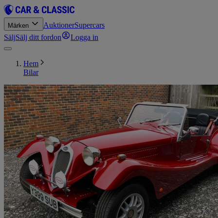
Auktioner
Supercars
Märken
Sälj
Sälj ditt fordon
Logga in
Hem
Bilar