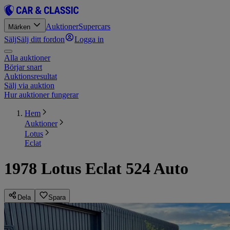
Auktioner
Supercars
Märken
Sälj
Sälj ditt fordon
Logga in
Alla auktioner
Börjar snart
Auktionsresultat
Sälj via auktion
Hur auktioner fungerar
Hem
Auktioner
Lotus
Eclat
1978 Lotus Eclat 524 Auto
Dela
Spara