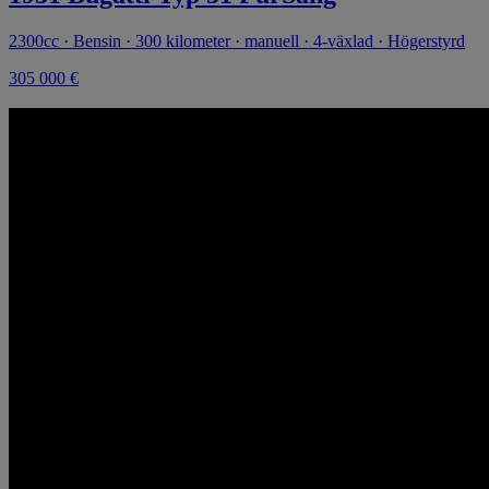
2300cc · Bensin · 300 kilometer · manuell · 4-växlad · Högerstyrd
305 000 €