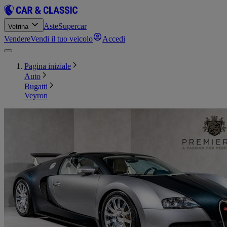
Aste
Supercar
Vetrina
Vendere
Vendi il tuo veicolo
Accedi
Pagina iniziale
Auto
Bugatti
Veyron