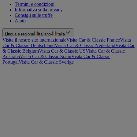
Termini e condizioni
Informativa sulla privacy
Consigli sulle truffe
Aiuto
Lingua e regione
Italiano
·
Italia
Visita il nostro sito internazionale
Visita Car & Classic France
Visita
Car & Classic Deutschland
Visita Car & Classic Nederland
Visita Car
& Classic Belgium
Visita Car & Classic US
Visita Car & Classic
Australia
Visita Car & Classic Spain
Visita Car & Classic
Portugal
Visita Car & Classic Sverige