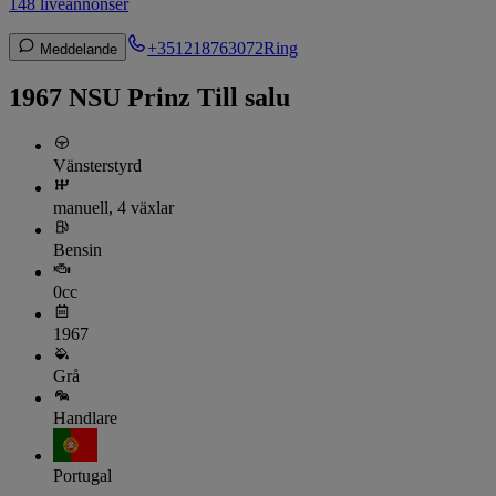
148 liveannonser
+351218763072
Ring
Meddelande
1967 NSU Prinz Till salu
Vänsterstyrd
manuell, 4 växlar
Bensin
0cc
1967
Grå
Handlare
Portugal