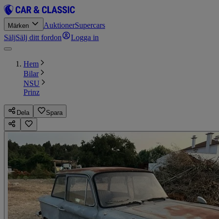
Auktioner
Supercars
Märken
Sälj
Sälj ditt fordon
Logga in
Hem
Bilar
NSU
Prinz
Dela
Spara