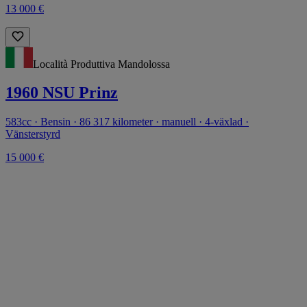
13 000 €
Località Produttiva Mandolossa
1960 NSU Prinz
583cc · Bensin · 86 317 kilometer · manuell · 4-växlad ·
Vänsterstyrd
15 000 €