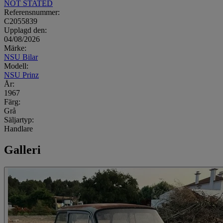
NOT STATED
Referensnummer:
C2055839
Upplagd den:
04/08/2026
Märke:
NSU Bilar
Modell:
NSU Prinz
År:
1967
Färg:
Grå
Säljartyp:
Handlare
Galleri