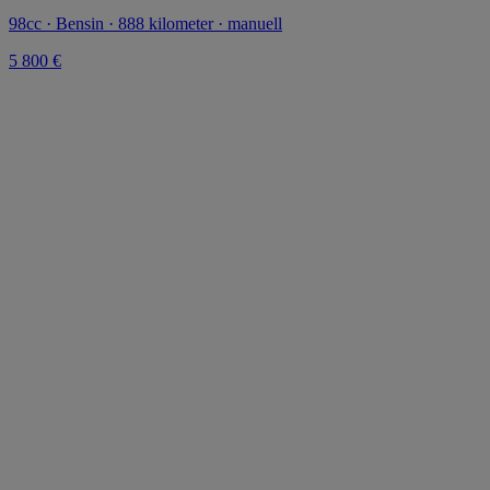
98cc · Bensin · 888 kilometer · manuell
5 800 €