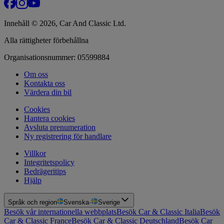
Innehåll © 2026, Car And Classic Ltd.
Alla rättigheter förbehållna
Organisationsnummer: 05599884
Om oss
Kontakta oss
Värdera din bil
Cookies
Hantera cookies
Avsluta prenumeration
Ny registrering för handlare
Villkor
Integritetspolicy
Bedrägeritips
Hjälp
Språk och region
Svenska
·
Sverige
Besök vår internationella webbplats
Besök Car & Classic Italia
Besök
Car & Classic France
Besök Car & Classic Deutschland
Besök Car