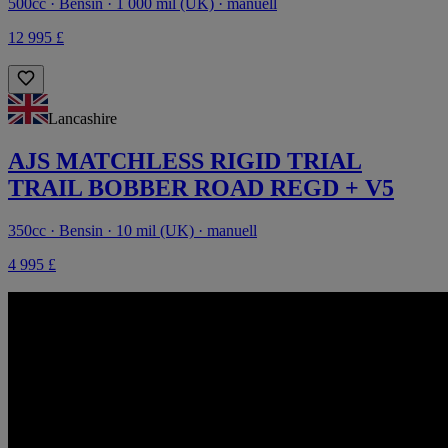
500cc · Bensin · 1 000 mil (UK) · manuell
12 995 £
Lancashire
AJS MATCHLESS RIGID TRIAL
TRAIL BOBBER ROAD REGD + V5
350cc · Bensin · 10 mil (UK) · manuell
4 995 £