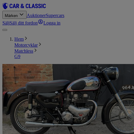
Auktioner
Supercars
Märken
Sälj
Sälj ditt fordon
Logga in
Hem
Motorcyklar
Matchless
G9