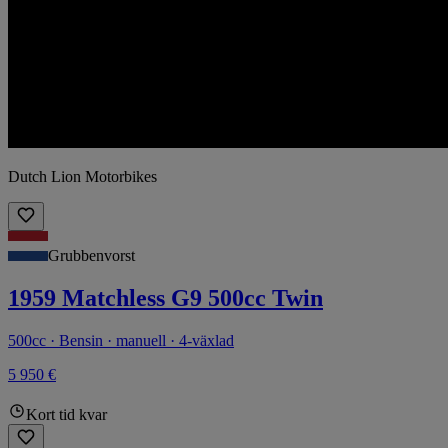
Dutch Lion Motorbikes
Grubbenvorst
1959 Matchless G9 500cc Twin
500cc · Bensin · manuell · 4-växlad
5 950 €
Kort tid kvar