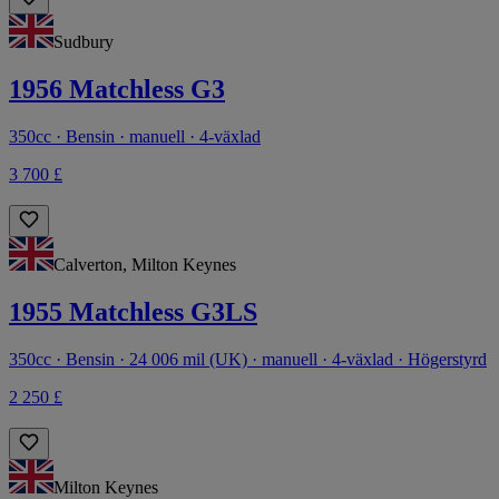
Sudbury
1956 Matchless G3
350cc · Bensin · manuell · 4-växlad
3 700 £
Calverton, Milton Keynes
1955 Matchless G3LS
350cc · Bensin · 24 006 mil (UK) · manuell · 4-växlad · Högerstyrd
2 250 £
Milton Keynes