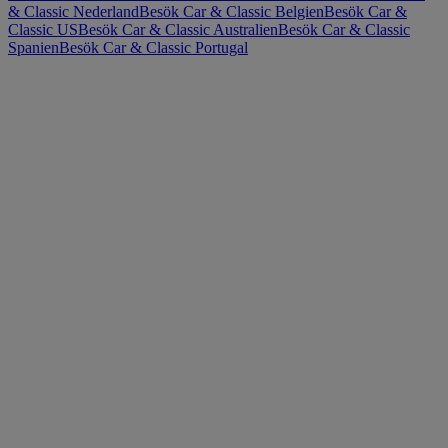
& Classic Nederland
Besök Car & Classic Belgien
Besök Car &
Classic US
Besök Car & Classic Australien
Besök Car & Classic
Spanien
Besök Car & Classic Portugal