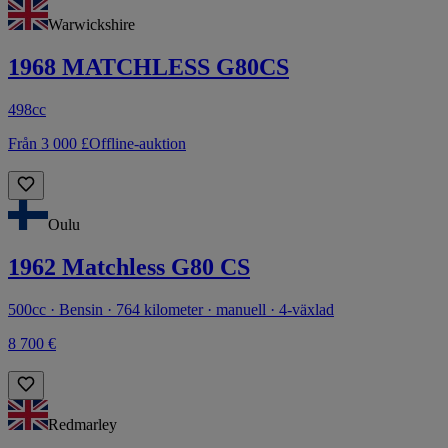
Warwickshire
1968 MATCHLESS G80CS
498cc
Från 3 000 £
Offline-auktion
Oulu
1962 Matchless G80 CS
500cc · Bensin · 764 kilometer · manuell · 4-växlad
8 700 €
Redmarley