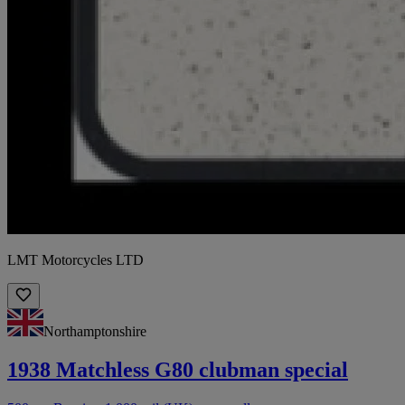
LMT Motorcycles LTD
Northamptonshire
1938 Matchless G80 clubman special