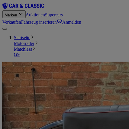
Auktionen
Supercars
Marken
Verkaufen
Fahrzeug inserieren
Anmelden
Startseite
Motorräder
Matchless
G9