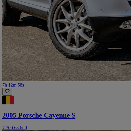
7h 12m 58s
2005 Porsche Cayenne S
7 700 €
8 bud