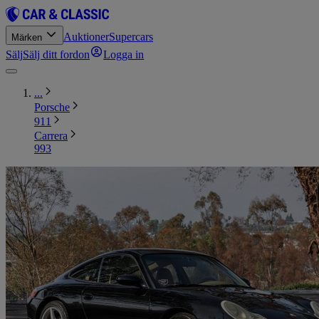
Auktioner
Supercars
Märken
Sälj
Sälj ditt fordon
Logga in
...
Porsche
911
Carrera
993