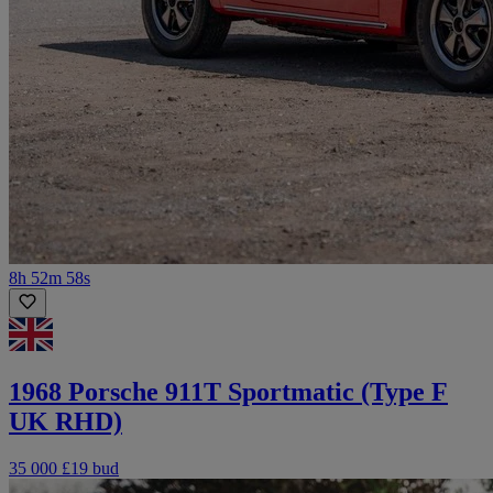
8h 52m 58s
1968 Porsche 911T Sportmatic (Type F
UK RHD)
35 000 £
19 bud