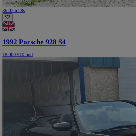
8h 07m 58s
1992 Porsche 928 S4
18 000 £
10 bud