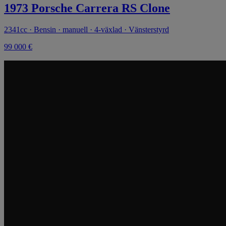
1973 Porsche Carrera RS Clone
2341cc · Bensin · manuell · 4-växlad · Vänsterstyrd
99 000 €