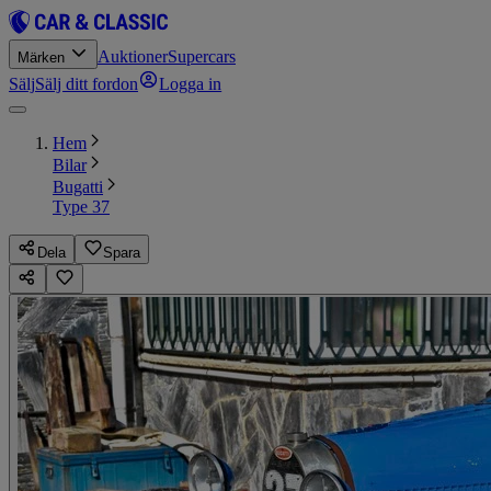
Auktioner
Supercars
Märken
Sälj
Sälj ditt fordon
Logga in
Hem
Bilar
Bugatti
Type 37
Dela
Spara