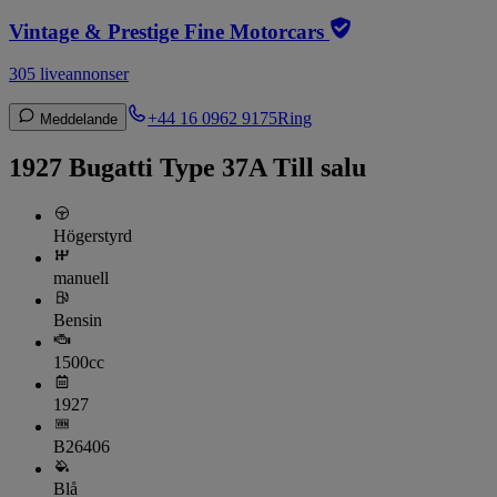
Vintage & Prestige Fine Motorcars
305 liveannonser
+44 16 0962 9175
Ring
Meddelande
1927 Bugatti Type 37A Till salu
Högerstyrd
manuell
Bensin
1500cc
1927
B26406
Blå