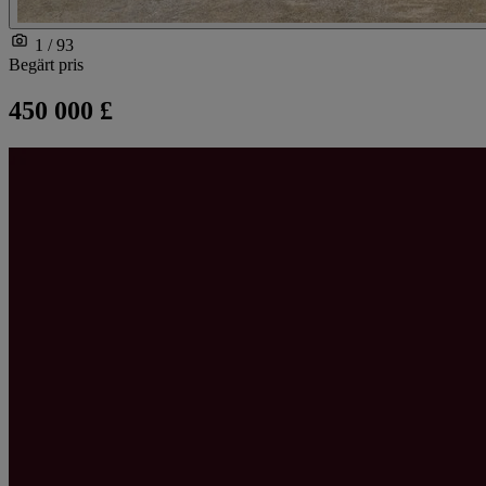
1 / 93
Begärt pris
450 000 £