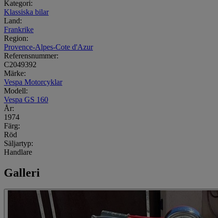
Kategori:
Klassiska bilar
Land:
Frankrike
Region:
Provence-Alpes-Cote d'Azur
Referensnummer:
C2049392
Märke:
Vespa Motorcyklar
Modell:
Vespa GS 160
År:
1974
Färg:
Röd
Säljartyp:
Handlare
Galleri