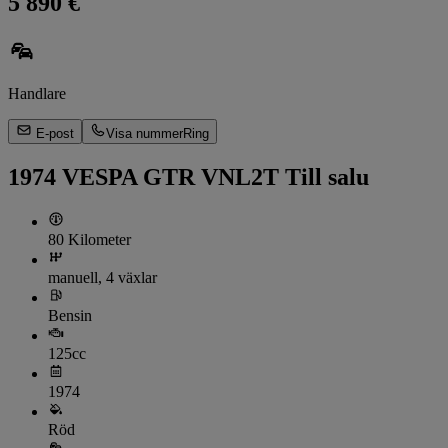
5 890 €
Handlare
E-post
Visa nummer
Ring
1974 VESPA GTR VNL2T Till salu
80 Kilometer
manuell, 4 växlar
Bensin
125cc
1974
Röd