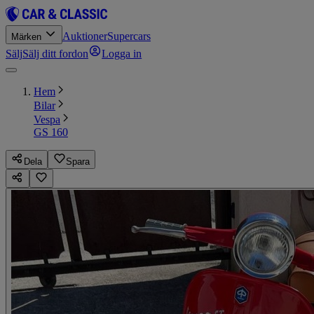
Auktioner
Supercars
Märken
Sälj
Sälj ditt fordon
Logga in
Hem
Bilar
Vespa
GS 160
Dela
Spara