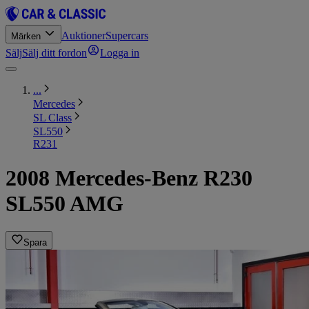
Auktioner
Supercars
Märken
Sälj
Sälj ditt fordon
Logga in
...
Mercedes
SL Class
SL550
R231
2008 Mercedes-Benz R230
SL550 AMG
Spara