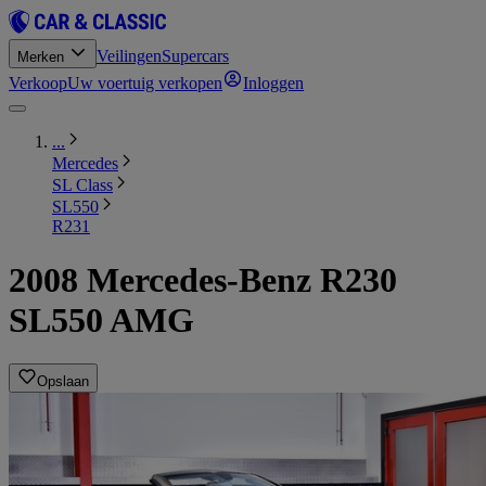
Veilingen
Supercars
Merken
Verkoop
Uw voertuig verkopen
Inloggen
...
Mercedes
SL Class
SL550
R231
2008 Mercedes-Benz R230
SL550 AMG
Opslaan