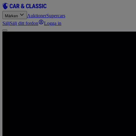
Auktioner
Supercars
Märken
Sälj
Sälj ditt fordon
Logga in