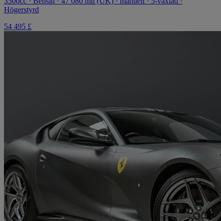
3500cc · Bensin · 47 080 mil (UK) · manuell · 5-växlad ·
Högerstyrd
54 495 £