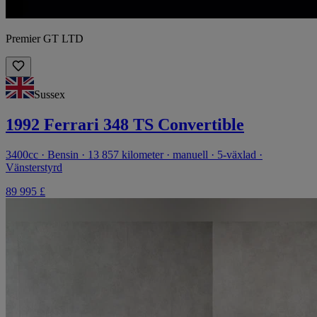
Premier GT LTD
Sussex
1992 Ferrari 348 TS Convertible
3400cc · Bensin · 13 857 kilometer · manuell · 5-växlad ·
Vänsterstyrd
89 995 £