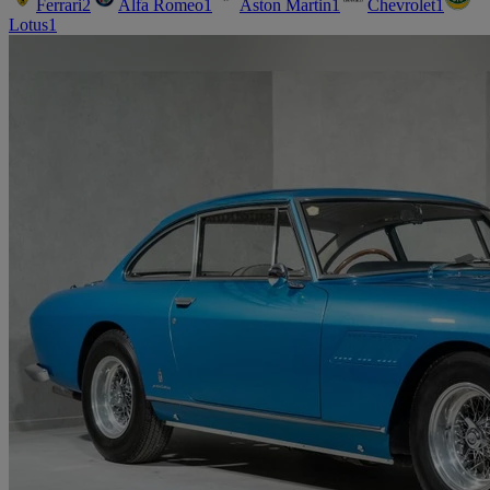
Ferrari
2
Alfa Romeo
1
Aston Martin
1
Chevrolet
1
Lotus
1