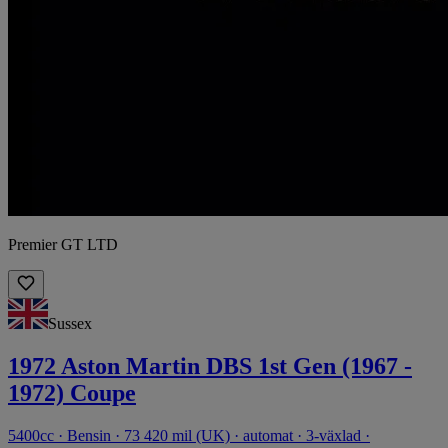
Premier GT LTD
Sussex
1972 Aston Martin DBS 1st Gen (1967 -
1972) Coupe
5400cc · Bensin · 73 420 mil (UK) · automat · 3-växlad ·