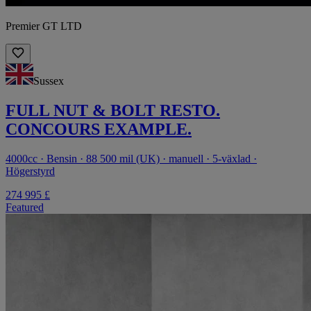
Premier GT LTD
Sussex
FULL NUT & BOLT RESTO.
CONCOURS EXAMPLE.
4000cc · Bensin · 88 500 mil (UK) · manuell · 5-växlad ·
Högerstyrd
274 995 £
Featured