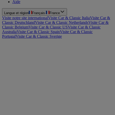
Aide
Langue et région
Français
·
France
Visite notre site international
Visite Car & Classic Italia
Visite Car &
Classic Deutschland
Visite Car & Classic Netherlands
Visite Car &
Classic Belgium
Visite Car & Classic US
Visite Car & Classic
Australia
Visite Car & Classic Spain
Visite Car & Classic
Portugal
Visite Car & Classic Sverige