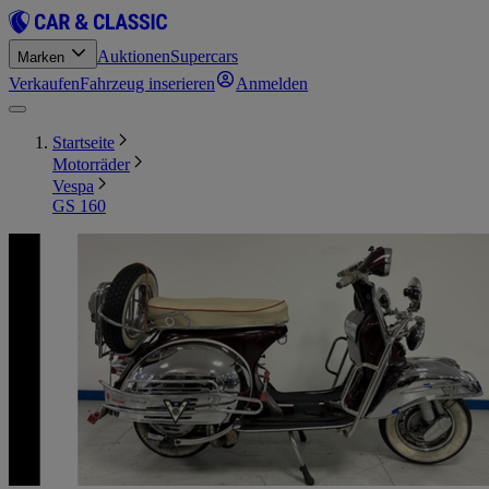
Auktionen
Supercars
Marken
Verkaufen
Fahrzeug inserieren
Anmelden
Startseite
Motorräder
Vespa
GS 160