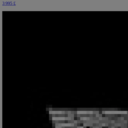
3 995 £