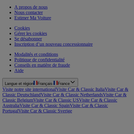
A propos de nous
Nous contacter
Estimer Ma Voiture
Cookies
Gérer les cookies
Se désabonner
Inscription d’un nouveau concessionnaire
Modalités et conditions
Politique de confidentialité
Conseils en matière de fraude
Aide
Langue et région
Français
·
France
Visite notre site international
Visite Car & Classic Italia
Visite Car &
Classic Deutschland
Visite Car & Classic Netherlands
Visite Car &
Classic Belgium
Visite Car & Classic US
Visite Car & Classic
Australia
Visite Car & Classic Spain
Visite Car & Classic
Portugal
Visite Car & Classic Sverige