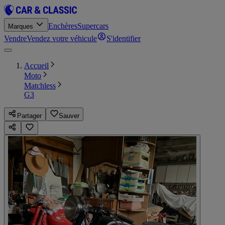
Enchères
Supercars
Marques
Vendre
Vendez votre véhicule
S'identifier
Accueil
Moto
Matchless
G3
Partager
Sauver