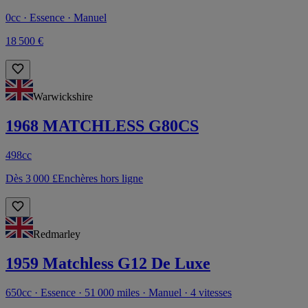
0cc · Essence · Manuel
18 500 €
Warwickshire
1968 MATCHLESS G80CS
498cc
Dès 3 000 £
Enchères hors ligne
Redmarley
1959 Matchless G12 De Luxe
650cc · Essence · 51 000 miles · Manuel · 4 vitesses