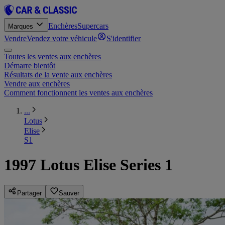
Enchères
Supercars
Marques
Vendre
Vendez votre véhicule
S'identifier
Toutes les ventes aux enchères
Démarre bientôt
Résultats de la vente aux enchères
Vendre aux enchères
Comment fonctionnent les ventes aux enchères
...
Lotus
Elise
S1
1997 Lotus Elise Series 1
Partager
Sauver