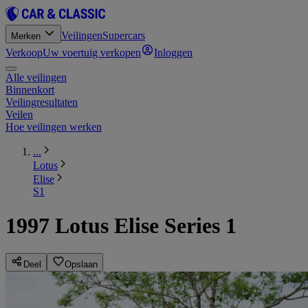
Veilingen
Supercars
Merken
Verkoop
Uw voertuig verkopen
Inloggen
Alle veilingen
Binnenkort
Veilingresultaten
Veilen
Hoe veilingen werken
...
Lotus
Elise
S1
1997 Lotus Elise Series 1
Deel
Opslaan